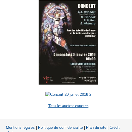
Tous les anciens concerts
Mentions légales
|
Politique de confidentialité
|
Plan du site
|
Crédit