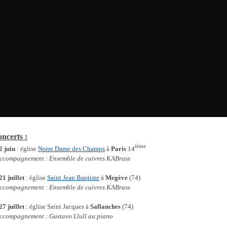
oncerts :
ième
2 juin
: église
Notre Dame des Champs
à
Paris
14
ccompagnement : Ensemble de cuivres KABrass
21 juillet
: église
Saint Jean Baptiste
à
Megève
(74)
ccompagnement : Ensemble de cuivres KABrass
27 juillet
: église Saint Jacques à
Sallanches
(74)
ccompagnement : Gustavo Llull au piano