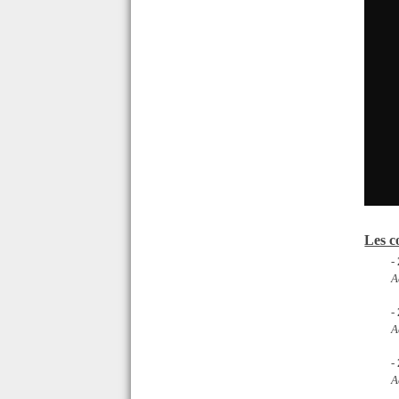
Les c
-
A
-
A
-
A